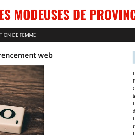
ES MODEUSES DE PROVIN
ATION DE FEMME
férencement web
L
F
C
à
L
L