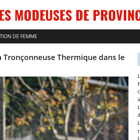
ES MODEUSES DE PROVIN
ATION DE FEMME
la Tronçonneuse Thermique dans le
L
F
C
à
L
L